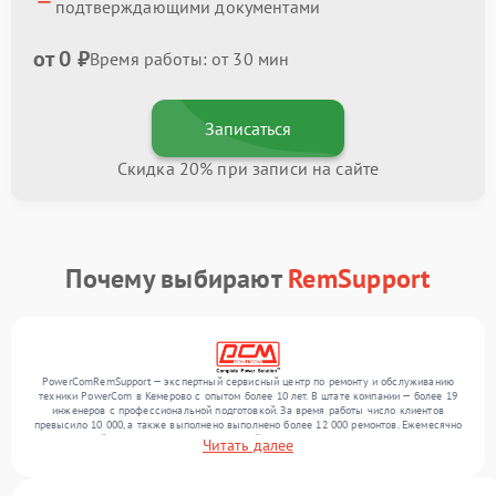
подтверждающими документами
от 0 ₽
Время работы: от 30 мин
Записаться
Скидка 20% при записи на сайте
Почему выбирают
RemSupport
PowerComRemSupport — экспертный сервисный центр по ремонту и обслуживанию
техники PowerCom в Кемерово с опытом более 10 лет. В штате компании — более 19
инженеров с профессиональной подготовкой. За время работы число клиентов
превысило 10 000, а также выполнено выполнено более 12 000 ремонтов. Ежемесячно
в сервисный центр поступает от 300 устройств, включая , , . Мы беремся за задачи
Читать далее
любой сложности и обеспечиваем надежный результат благодаря опыту команды.