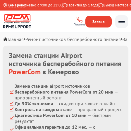
ндекс
Кемерово
Ежедневно с 9:00 до 21:00
Гарантия до 1 года
Выезд мастера бес
Заявка
Позвонить
REMSUPPORT
Главная
Ремонт источников бесперебойного питания
Зам
Замена станции Airport
источника бесперебойного питания
PowerCom
в Кемерово
Замена станции airport источников
бесперебойного питания PowerCom от 20 мин
—
приоритетный ремонт
До 30% экономии
— скидки при заявке онлайн
Контроль на каждом этапе
— прозрачный процесс
Диагностика PowerCom от 10 мин
— быстрый
результат
Официальная гарантия до 12 мес.
— с