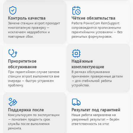
Контроль качества
Чёткие обязательства
Замена станции airport проходит
Работа PowerCom RemSupport
многоэтапную проверку —
сопровождается прописанными
исключаем недоработки и
гарантийными условиями — без
повторные сбои.
размытых формулировок.
Приоритетное
Надёжные
обслуживание
комплектующие
При гарантийном случае замена
В рамках обслуживания
станции airport выполняется вне
применяем проверенные детали
очереди — быстро устраняем
— для стабильной работы
проблему.
устройства.
Поддержка после
Результат под гарантией
Консультируем по эксплуатации
Наша работа направлена на
— помогаем продлить срок
уверенный результат — берём
службы после выполнения
ответственность за итог.
ремонта.