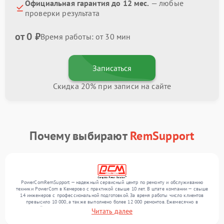
Официальная гарантия до 12 мес.
— любые
проверки результата
от 0 ₽
Время работы: от 30 мин
Записаться
Скидка 20% при записи на сайте
Почему выбирают
RemSupport
PowerComRemSupport — надежный сервисный центр по ремонту и обслуживанию
техники PowerCom в Кемерово с практикой свыше 10 лет. В штате компании — свыше
14 инженеров с профессиональной подготовкой. За время работы число клиентов
превысило 10 000, а также выполнено более 12 000 ремонтов. Ежемесячно в
сервисный центр поступает свыше 300 единиц техники, включая , , . Мы выполняем
Читать далее
ремонт различного уровня сложности и гарантируем высокое качество обслуживания
благодаря использованию современного оборудования.