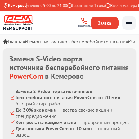
Яндекс
Кемерово
Ежедневно с 9:00 до 21:00
Гарантия до 1 года
Выезд мастера бе
Заявка
Позвонить
REMSUPPORT
Главная
Ремонт источников бесперебойного питания
Зам
Замена S-Video порта
источника бесперебойного питания
PowerCom
в Кемерово
Замена S-Video порта источников
бесперебойного питания PowerCom от 20 мин
—
быстрый старт работ
До 30% экономии
— всегда свежие акции и
спецпредложения
Контроль на каждом этапе
— прозрачный процесс
Диагностика PowerCom от 10 мин
— понятный
вывод