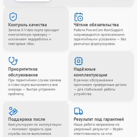
Контроль качества
Чёткие обязательства
Замена S-Video порта проходит
Работа PowerCom RemSupport
многоэтапную проверку —
сопровождается прописанными
исключаем недоработки и
гарантийными условиями — без
повторные сбои.
размытых формулировок.
Приоритетное
Надёжные
обслуживание
комплектующие
При гарантийном случае замена
В рамках обслуживания
s-video порта выполняется вне
применяем проверенные детали
очереди — быстро устраняем
— для стабильной работы
проблему.
устройства.
Поддержка после
Результат под гарантией
Консультируем по эксплуатации
Наша работа направлена на
— помогаем продлить срок
уверенный результат — берём
службы после выполнения
ответственность за итог.