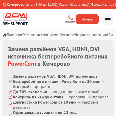
ндекс
Кемерово
Ежедневно с 9:00 до 21:00
Гарантия до 1 года
Выезд мастера бес
Заявка
Позвонить
REMSUPPORT
Главная
Ремонт источников бесперебойного питания
Зам
Замена разъёмов VGA, HDMI, DVI
источника бесперебойного питания
PowerCom
в Кемерово
Замена разъёмов VGA, HDMI, DVI источников
бесперебойного питания PowerCom от 20 мин
—
быстрый старт работ
До 30% экономии
— скидки при заявке онлайн
Контроль на каждом этапе
— прозрачный процесс
Диагностика PowerCom от 10 мин
— быстрый
результат
Официальная гарантия до 12 мес.
— с