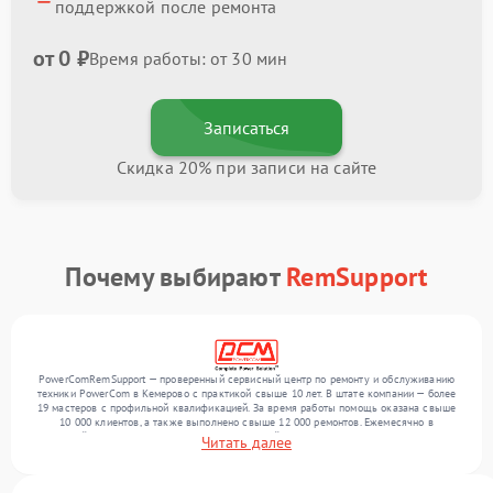
поддержкой после ремонта
от 0 ₽
Время работы: от 30 мин
Записаться
Скидка 20% при записи на сайте
Почему выбирают
RemSupport
PowerComRemSupport — проверенный сервисный центр по ремонту и обслуживанию
техники PowerCom в Кемерово с практикой свыше 10 лет. В штате компании — более
19 мастеров с профильной квалификацией. За время работы помощь оказана свыше
10 000 клиентов, а также выполнено свыше 12 000 ремонтов. Ежемесячно в
сервисный центр поступает более 300 обращений, включая , , . Мы устраняем поломки
Читать далее
любой сложности и гарантируем высокое качество обслуживания благодаря
отлаженным процессам ремонта.