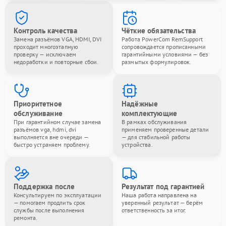
Контроль качества
Чёткие обязательства
Замена разъёмов VGA, HDMI, DVI
Работа PowerCom RemSupport
проходит многоэтапную
сопровождается прописанными
проверку — исключаем
гарантийными условиями — без
недоработки и повторные сбои.
размытых формулировок.
Приоритетное
Надёжные
обслуживание
комплектующие
При гарантийном случае замена
В рамках обслуживания
разъёмов vga, hdmi, dvi
применяем проверенные детали
выполняется вне очереди —
— для стабильной работы
быстро устраняем проблему.
устройства.
Поддержка после
Результат под гарантией
Консультируем по эксплуатации
Наша работа направлена на
— помогаем продлить срок
уверенный результат — берём
службы после выполнения
ответственность за итог.
ремонта.