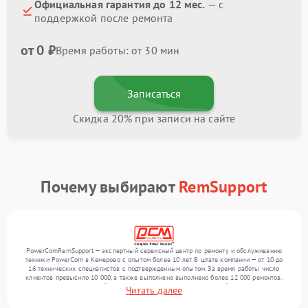
Официальная гарантия до 12 мес.
— с
поддержкой после ремонта
от 0 ₽
Время работы: от 30 мин
Записаться
Скидка 20% при записи на сайте
Почему выбирают
RemSupport
PowerComRemSupport — экспертный сервисный центр по ремонту и обслуживанию
техники PowerCom в Кемерово с опытом более 10 лет. В штате компании — от 10 до
16 технических специалистов с подтвержденным опытом. За время работы число
клиентов превысило 10 000, а также выполнено выполнено более 12 000 ремонтов.
Ежемесячно в сервисный центр поступает более 300 обращений, включая , , . Мы
Читать далее
устраняем поломки любой сложности и обеспечиваем надежный результат благодаря
квалификации мастеров.