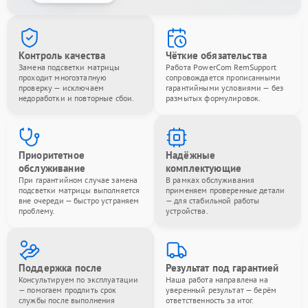
Контроль качества
Чёткие обязательства
Замена подсветки матрицы
Работа PowerCom RemSupport
проходит многоэтапную
сопровождается прописанными
проверку — исключаем
гарантийными условиями — без
недоработки и повторные сбои.
размытых формулировок.
Приоритетное
Надёжные
обслуживание
комплектующие
При гарантийном случае замена
В рамках обслуживания
подсветки матрицы выполняется
применяем проверенные детали
вне очереди — быстро устраняем
— для стабильной работы
проблему.
устройства.
Поддержка после
Результат под гарантией
Консультируем по эксплуатации
Наша работа направлена на
— помогаем продлить срок
уверенный результат — берём
службы после выполнения
ответственность за итог.