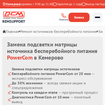
 Яндекс
Кемерово
Ежедневно с 9:00 до 21:00
Гарантия до 1 года
Выезд мастера б
Заявка
Позвонить
REMSUPPORT
Главная
Ремонт источников бесперебойного питания
Зам
Замена подсветки матрицы
источника бесперебойного питания
PowerCom
в Кемерово
Замена подсветки матрицы источников
бесперебойного питания PowerCom от 20 мин
—
экспресс-обслуживание
До 30% экономии
— всегда свежие акции и
спецпредложения
Контроль на каждом этапе
— прозрачный процесс
Диагностика PowerCom от 10 мин
— понятный
вывод