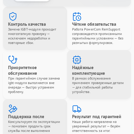
Контроль качества
Чёткие обязательства
Замена IGBT-модуля проходит
Работа PowerCom RemSupport
многоэтапную проверку —
сопровождается прописанными
исключаем недоработки и
гарантийными условиями — без
повторные сбои.
размытых формулировок.
Приоритетное
Надёжные
обслуживание
комплектующие
При гарантийном случае замена
В рамках обслуживания
igbt-модуля выполняется вне
применяем проверенные детали
очереди — быстро устраняем
— для стабильной работы
проблему.
устройства.
Поддержка после
Результат под гарантией
Консультируем по эксплуатации
Наша работа направлена на
— помогаем продлить срок
уверенный результат — берём
службы после выполнения
ответственность за итог.