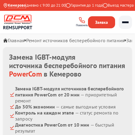
ндекс
Кемерово
Ежедневно с 9:00 до 21:00
Гарантия до 1 года
Выезд мастера бе
Заявка
Позвонить
REMSUPPORT
Главная
Ремонт источников бесперебойного питания
Зам
Замена IGBT-модуля
источника бесперебойного питания
PowerCom
в Кемерово
Замена IGBT-модуля источников бесперебойного
питания PowerCom от 20 мин
— приоритетный
ремонт
До 30% экономии
— самые выгодные условия
Контроль на каждом этапе
— статус ремонта по
запросу
Диагностика PowerCom от 10 мин
— быстрый
результат