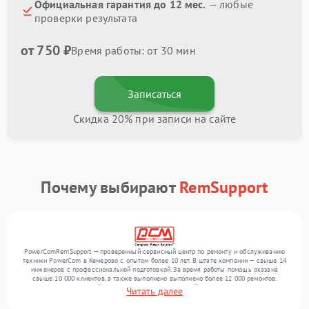
Официальная гарантия до 12 мес.
— любые
проверки результата
от 750 ₽
Время работы: от 30 мин
Записаться
Скидка 20% при записи на сайте
Почему выбирают
RemSupport
PowerComRemSupport — проверенный сервисный центр по ремонту и обслуживанию
техники PowerCom в Кемерово с опытом более 10 лет. В штате компании — свыше 14
инженеров с профессиональной подготовкой. За время работы помощь оказана
свыше 10 000 клиентов, а также выполнено выполнено более 12 000 ремонтов.
Ежемесячно в сервисный центр поступает от 300 устройств, включая , , . Мы беремся
Читать далее
за задачи любой сложности и гарантируем высокое качество обслуживания
благодаря опыту команды.