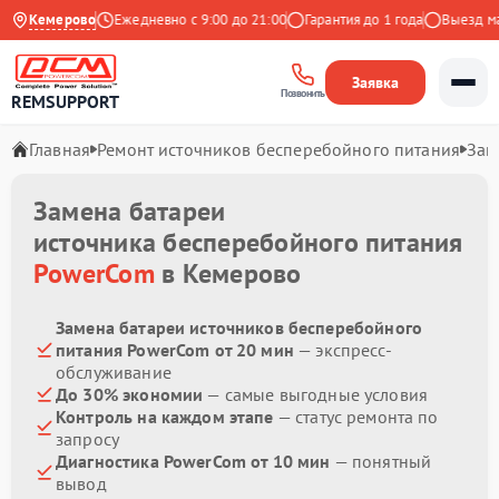
.9 на Яндекс
Кемерово
Ежедневно с 9:00 до 21:00
Гарантия до 1 года
Выезд маст
Заявка
Позвонить
REMSUPPORT
Главная
Ремонт источников бесперебойного питания
Зам
Замена батареи
источника бесперебойного питания
PowerCom
в Кемерово
Замена батареи источников бесперебойного
питания PowerCom от 20 мин
— экспресс-
обслуживание
До 30% экономии
— самые выгодные условия
Контроль на каждом этапе
— статус ремонта по
запросу
Диагностика PowerCom от 10 мин
— понятный
вывод