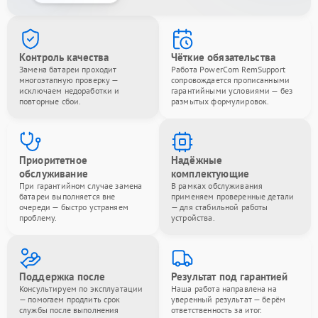
Контроль качества
Чёткие обязательства
Замена батареи проходит
Работа PowerCom RemSupport
многоэтапную проверку —
сопровождается прописанными
исключаем недоработки и
гарантийными условиями — без
повторные сбои.
размытых формулировок.
Приоритетное
Надёжные
обслуживание
комплектующие
При гарантийном случае замена
В рамках обслуживания
батареи выполняется вне
применяем проверенные детали
очереди — быстро устраняем
— для стабильной работы
проблему.
устройства.
Поддержка после
Результат под гарантией
Консультируем по эксплуатации
Наша работа направлена на
— помогаем продлить срок
уверенный результат — берём
службы после выполнения
ответственность за итог.