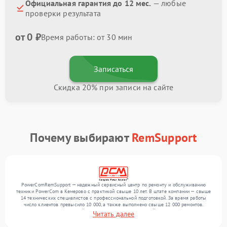
Официальная гарантия до 12 мес.
— любые
проверки результата
от 0 ₽
Время работы: от 30 мин
Записаться
Скидка 20% при записи на сайте
Почему выбирают
RemSupport
PowerComRemSupport — надежный сервисный центр по ремонту и обслуживанию
техники PowerCom в Кемерово с практикой свыше 10 лет. В штате компании — свыше
14 технических специалистов с профессиональной подготовкой. За время работы
число клиентов превысило 10 000, а также выполнено свыше 12 000 ремонтов.
Ежемесячно в сервисный центр поступает от 300 устройств, включая , , . Мы
Читать далее
выполняем ремонт различного уровня сложности и предлагаем стабильный уровень
сервиса благодаря опыту команды.