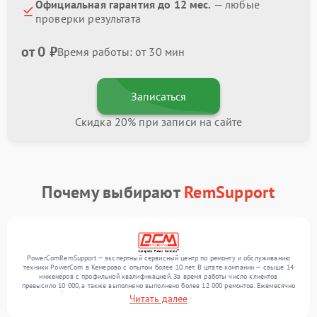
Официальная гарантия до 12 мес.
— любые
проверки результата
от 0 ₽
Время работы: от 30 мин
Записаться
Скидка 20% при записи на сайте
Почему выбирают
RemSupport
PowerComRemSupport — экспертный сервисный центр по ремонту и обслуживанию
техники PowerCom в Кемерово с опытом более 10 лет. В штате компании — свыше 14
инженеров с профильной квалификацией. За время работы число клиентов
превысило 10 000, а также выполнено выполнено более 12 000 ремонтов. Ежемесячно
в сервисный центр поступает свыше 300 единиц техники, включая , , . Мы выполняем
Читать далее
ремонт различного уровня сложности и поддерживаем высокий стандарт качества
благодаря квалификации мастеров.