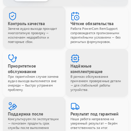
Контроль качества
Чёткие обязательства
Замена аудио выхода проходит
Работа PowerCom RemSupport
многоэтапную проверку —
сопровождается прописанными
исключаем недоработки и
гарантийными условиями — без
повторные сбои.
размытых формулировок.
Приоритетное
Надёжные
обслуживание
комплектующие
При гарантийном случае замена
В рамках обслуживания
аудио выхода выполняется вне
применяем проверенные детали
очереди — быстро устраняем
— для стабильной работы
проблему.
устройства.
Поддержка после
Результат под гарантией
Консультируем по эксплуатации
Наша работа направлена на
— помогаем продлить срок
уверенный результат — берём
службы после выполнения
ответственность за итог.