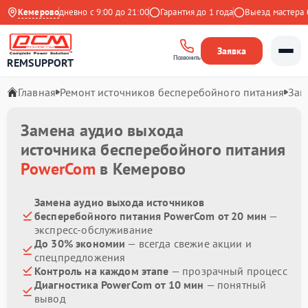
ндекс
Кемерово
Ежедневно с 9:00 до 21:00
Гарантия до 1 года
Выезд мастера бе
Заявка
Позвонить
REMSUPPORT
Главная
Ремонт источников бесперебойного питания
Зам
Замена аудио выхода
источника бесперебойного питания
PowerCom
в Кемерово
Замена аудио выхода источников
бесперебойного питания PowerCom от 20 мин
—
экспресс-обслуживание
До 30% экономии
— всегда свежие акции и
спецпредложения
Контроль на каждом этапе
— прозрачный процесс
Диагностика PowerCom от 10 мин
— понятный
вывод