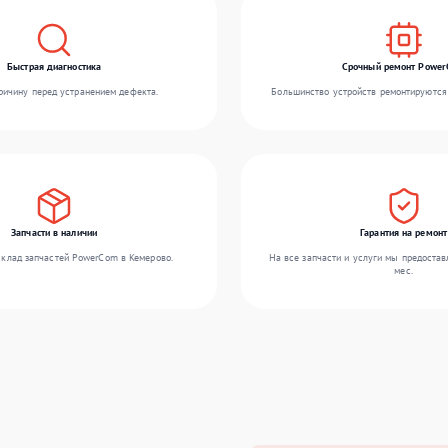
Быстрая диагностика
Срочный ремонт Powe
ичину перед устранением дефекта.
Большинство устройств ремонтируются 
Запчасти в наличии
Гарантия на ремонт
клад запчастей PowerCom в Кемерово.
На все запчасти и услуги мы предостав
мес.