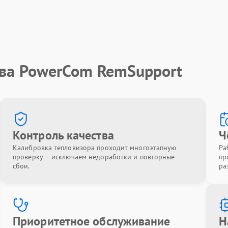
тва PowerCom RemSupport
Контроль качества
Ч
Калибровка тепловизора проходит многоэтапную
Ра
проверку — исключаем недоработки и повторные
пр
сбои.
ра
Приоритетное обслуживание
Н