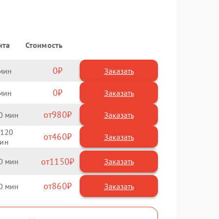
нта
Стоимость
0
Заказать
0
Заказать
980
0
120
460
1150
0
860
0