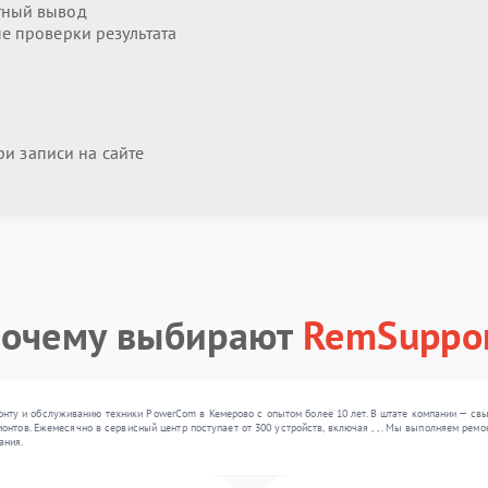
тный вывод
 проверки результата
и записи на сайте
очему выбирают
RemSuppo
ту и обслуживанию техники PowerCom в Кемерово с опытом более 10 лет. В штате компании — св
монтов. Ежемесячно в сервисный центр поступает от 300 устройств, включая , , . Мы выполняем ре
ания.