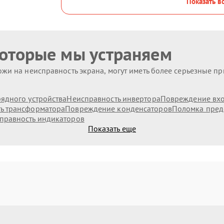
Показать в
которые мы устраняем
жи на неисправность экрана, могут иметь более серьезные п
ядного устройства
Неисправность инвертора
Повреждение вх
ь трансформатора
Повреждение конденсаторов
Поломка пред
правность индикаторов
Показать еще