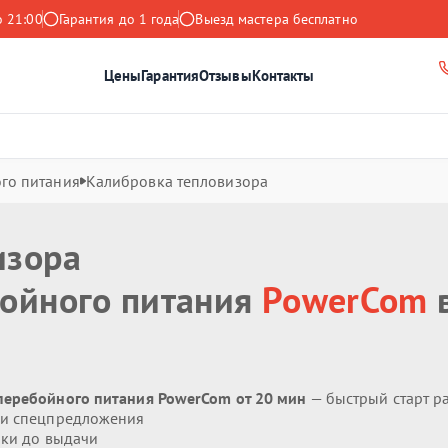
о 21:00
Гарантия до 1 года
Выезд мастера бесплатно
Цены
Гарантия
Отзывы
Контакты
го питания
Калибровка тепловизора
изора
бойного питания
PowerCom
перебойного питания PowerCom от 20 мин
— быстрый старт р
 и спецпредложения
ики до выдачи