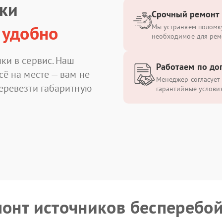
ики
Срочный ремонт
 удобно
Мы устраняем поломку
необходимое для рем
ки в сервис. Наш
Работаем по до
сё на месте — вам не
Менеджер согласует 
перевезти габаритную
гарантийные условия
монт источников бесперебо