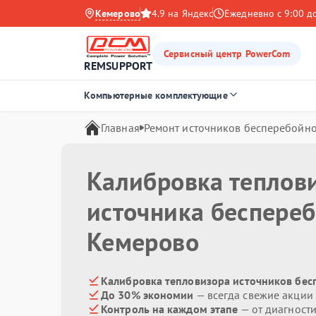
Кемерово
4.9 на Яндекс
Ежедневно с 9:00 д
Сервисный центр PowerCom
REMSUPPORT
Компьютерные комплектующие
Главная
Ремонт источников бесперебойно
Калибровка теплов
источника беспере
Кемерово
Калибровка тепловизора источников бес
До 30% экономии
— всегда свежие акции
Контроль на каждом этапе
— от диагност