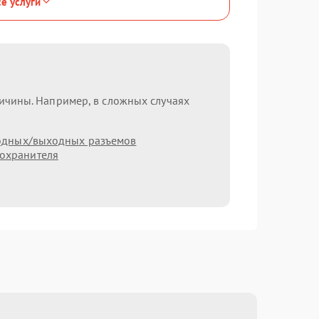
се услуги
ричины. Например, в сложных случаях
одных/выходных разъемов
охранителя