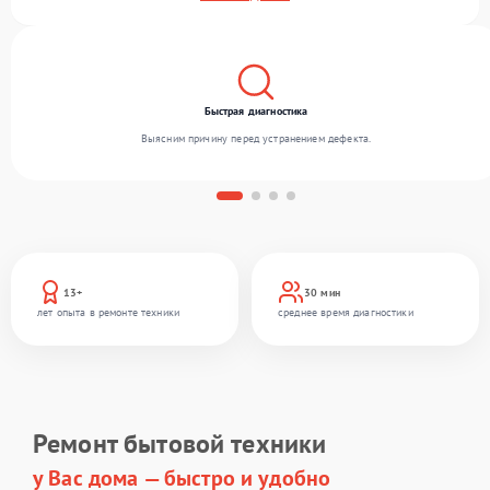
беремся за задачи любой сложности и обеспечиваем надежный результат благодаря
опыту команды.
Быстрая диагностика
Выясним причину перед устранением дефекта.
13+
30 мин
лет опыта в ремонте техники
среднее время диагностики
Ремонт бытовой техники
у Вас дома — быстро и удобно