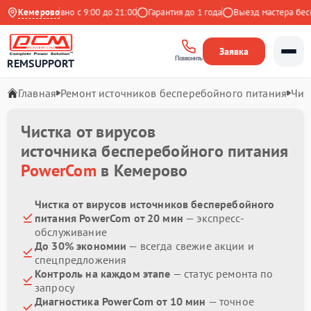
кс
Ежедневно с 9:00 до 21:00
Кемерово
Гарантия до 1 года
Выезд мастера беспл
Заявка
Позвонить
REMSUPPORT
Главная
Ремонт источников бесперебойного питания
Чис
Чистка от вирусов
источника бесперебойного питания
PowerCom
в Кемерово
Чистка от вирусов источников бесперебойного
питания PowerCom от 20 мин
— экспресс-
обслуживание
До 30% экономии
— всегда свежие акции и
спецпредложения
Контроль на каждом этапе
— статус ремонта по
запросу
Диагностика PowerCom от 10 мин
— точное