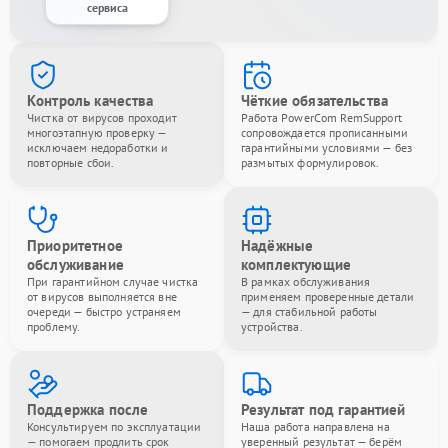
сервиса
Контроль качества
Чёткие обязательства
Чистка от вирусов проходит
Работа PowerCom RemSupport
многоэтапную проверку —
сопровождается прописанными
исключаем недоработки и
гарантийными условиями — без
повторные сбои.
размытых формулировок.
Приоритетное
Надёжные
обслуживание
комплектующие
При гарантийном случае чистка
В рамках обслуживания
от вирусов выполняется вне
применяем проверенные детали
очереди — быстро устраняем
— для стабильной работы
проблему.
устройства.
Поддержка после
Результат под гарантией
Консультируем по эксплуатации
Наша работа направлена на
— помогаем продлить срок
уверенный результат — берём